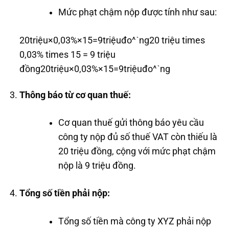
Mức phạt chậm nộp được tính như sau:
20triệu×0,03%×15=9triệuđo^ˋng20 triệu times
0,03% times 15 = 9 triệu
đồng
20
t
r
i
ệ
u
×
0
,
03%
×
15
=
9
t
r
i
ệ
u
đ
o
^
ˋ
n
g
Thông báo từ cơ quan thuế:
Cơ quan thuế gửi thông báo yêu cầu
công ty nộp đủ số thuế VAT còn thiếu là
20 triệu đồng, cộng với mức phạt chậm
nộp là 9 triệu đồng.
Tổng số tiền phải nộp:
Tổng số tiền mà công ty XYZ phải nộp