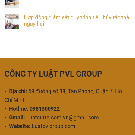
Hợp đồng giám sát quy trình tiêu hủy rác thải
nguy hại
CÔNG TY LUẬT PVL GROUP
- Địa chỉ:
59 đường số 38, Tân Phong, Quận 7, Hồ
Chí Minh
- Hotline: 0981300922
- Gmail:
Luatsutre.com.vn@gmail.com
- Website:
Luatpvlgroup.com