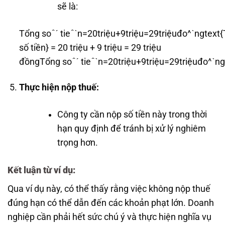
sẽ là:
Tổng soˆˊ tieˆˋn=20triệu+9triệu=29triệuđo^ˋngtext
số tiền} = 20 triệu + 9 triệu = 29 triệu
đồng
Tổng s
o
ˆ
ˊ
ti
e
ˆ
ˋ
n
=
20
t
r
i
ệ
u
+
9
t
r
i
ệ
u
=
29
t
r
i
ệ
u
đ
o
^
ˋ
n
g
Thực hiện nộp thuế:
Công ty cần nộp số tiền này trong thời
hạn quy định để tránh bị xử lý nghiêm
trọng hơn.
Kết luận từ ví dụ:
Qua ví dụ này, có thể thấy rằng việc không nộp thuế
đúng hạn có thể dẫn đến các khoản phạt lớn. Doanh
nghiệp cần phải hết sức chú ý và thực hiện nghĩa vụ