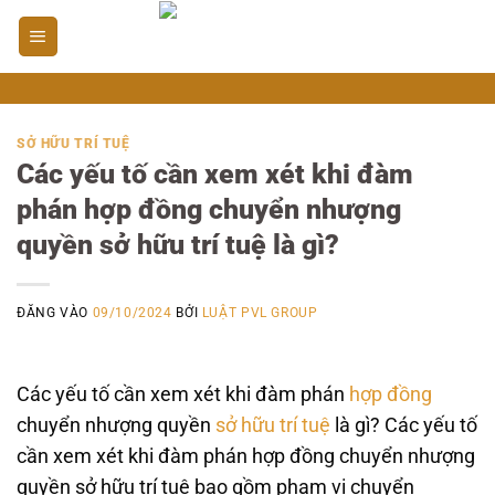
Bỏ
qua
nội
dung
SỞ HỮU TRÍ TUỆ
Các yếu tố cần xem xét khi đàm
phán hợp đồng chuyển nhượng
quyền sở hữu trí tuệ là gì?
ĐĂNG VÀO
09/10/2024
BỞI
LUẬT PVL GROUP
Các yếu tố cần xem xét khi đàm phán
hợp đồng
chuyển nhượng quyền
sở hữu trí tuệ
là gì? Các yếu tố
cần xem xét khi đàm phán hợp đồng chuyển nhượng
quyền sở hữu trí tuệ bao gồm phạm vi chuyển