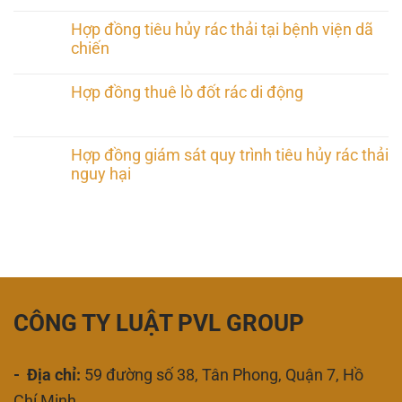
Hợp đồng tiêu hủy rác thải tại bệnh viện dã
chiến
Hợp đồng thuê lò đốt rác di động
Hợp đồng giám sát quy trình tiêu hủy rác thải
nguy hại
CÔNG TY LUẬT PVL GROUP
- Địa chỉ:
59 đường số 38, Tân Phong, Quận 7, Hồ
Chí Minh