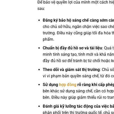
Để bảo vệ quyền lợi của mình một cách h
sau:
Đăng ký bảo hộ sáng chế càng sớm càn
cho chủ sở hữu, ngăn chặn việc sao ch
trường. Điều này cũng giúp tối đa hóa t
phẩm.
Chuẩn bị đầy đủ hồ sơ và tài liệu
: Quá 
minh tính sáng tạo, tính mới và khả n
đầy đủ hồ sơ để tránh bị từ chối hoặc k
Theo dõi và giám sát thị trường
: Chủ sở
vi vi phạm bản quyền sáng chế, từ đó c
Sử dụng
hợp đồng
rõ ràng khi cấp phé
bên khác sử dụng sáng chế, cần có hợp đ
bên. Điều này giúp giảm thiểu rủi ro tr
Đánh giá kỹ lưỡng tác động của việc bả
phân phối trên thị trường quốc tế, chủ s