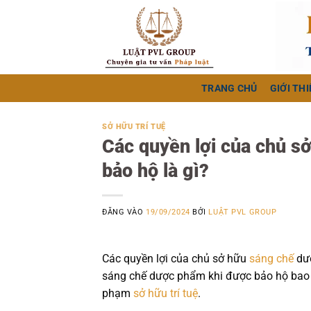
Bỏ
qua
nội
dung
TRANG CHỦ
GIỚI THI
SỞ HỮU TRÍ TUỆ
Các quyền lợi của chủ s
bảo hộ là gì?
ĐĂNG VÀO
19/09/2024
BỞI
LUẬT PVL GROUP
Các quyền lợi của chủ sở hữu
sáng chế
dượ
sáng chế dược phẩm khi được bảo hộ bao 
phạm
sở hữu trí tuệ
.