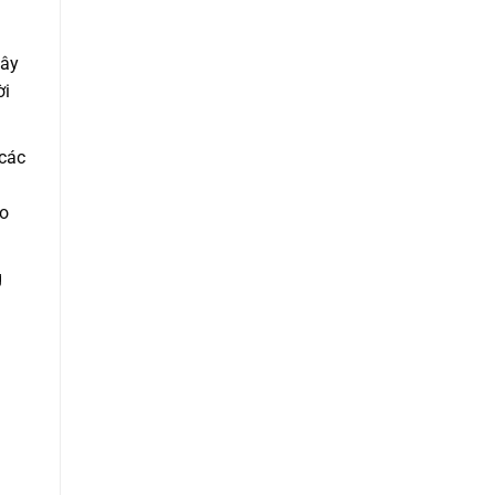
gây
ời
 các
éo
g