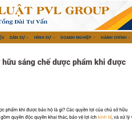
ỆU
DÂN SỰ
HÌNH SỰ
DOANH NGHIỆP
HÀNH CHÍNH
ở hữu sáng chế dược phẩm khi được
c phẩm khi được bảo hộ là gì? Các quyền lợi của chủ sở hữu
gồm quyền độc quyền khai thác, bảo vệ lợi ích
kinh tế
, và xử lý 