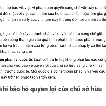
ật pháp bảo vệ, việc vi phạm bản quyền sáng chế vẫn xảy ra phổ
i đối mặt với việc sản phẩm của họ bị sao chép hoặc làm giả, 
c ngăn chặn và xử lý các vi phạm này thường đòi hỏi chi phí và th
ng hợp, có thể xảy ra tranh chấp về quyền sở hữu sáng chế giữa
ều bên cùng tham gia vào quá trình phát triển dược phẩm nhưng
n lợi và trách nhiệm của từng bên. Tranh chấp pháp lý có thể k
 khai thác sáng chế.
rên phạm vi quốc tế
: Luật sở hữu trí tuệ không phải lúc nào cũn
hăn cho việc bảo vệ quyền lợi của chủ sở hữu sáng chế khi sản
ị trường quốc tế. Mỗi quốc gia có hệ thống pháp lý và yêu cầu
 này trở nên phức tạp và tốn kém.
 khi bảo hộ quyền lợi của chủ sở hữu