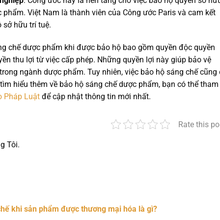
 nghiệp
: Công ước này là nền tảng cho việc bảo hộ quyền sở hữ
c phẩm. Việt Nam là thành viên của Công ước Paris và cam kết
sở hữu trí tuệ.
sáng chế dược phẩm khi được bảo hộ bao gồm quyền độc quyền
ền thu lợi từ việc cấp phép. Những quyền lợi này giúp bảo vệ
 trong ngành dược phẩm. Tuy nhiên, việc bảo hộ sáng chế cũng 
ể tìm hiểu thêm về bảo hộ sáng chế dược phẩm, bạn có thể tham
o Pháp Luật
để cập nhật thông tin mới nhất.
Rate this po
g Tôi.
nger
t
hare
chế khi sản phẩm được thương mại hóa là gì?