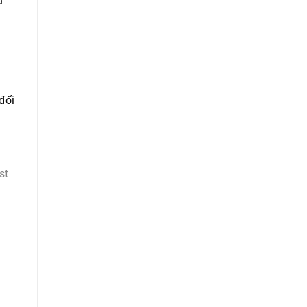
u
đối
st