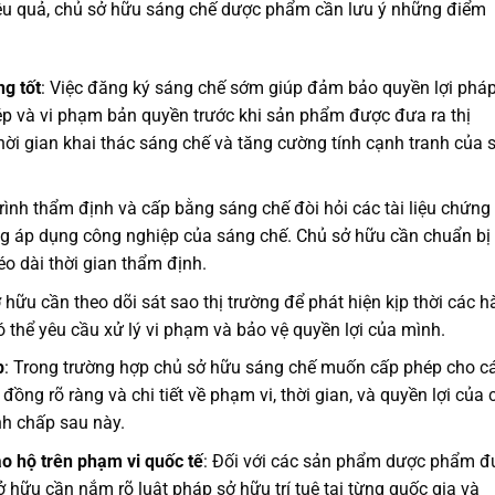
iệu quả, chủ sở hữu sáng chế dược phẩm cần lưu ý những điểm
g tốt
: Việc đăng ký sáng chế sớm giúp đảm bảo quyền lợi pháp
ép và vi phạm bản quyền trước khi sản phẩm được đưa ra thị
hời gian khai thác sáng chế và tăng cường tính cạnh tranh của 
trình thẩm định và cấp bằng sáng chế đòi hỏi các tài liệu chứng
ăng áp dụng công nghiệp của sáng chế. Chủ sở hữu cần chuẩn bị
éo dài thời gian thẩm định.
 hữu cần theo dõi sát sao thị trường để phát hiện kịp thời các 
ó thể yêu cầu xử lý vi phạm và bảo vệ quyền lợi của mình.
p
: Trong trường hợp chủ sở hữu sáng chế muốn cấp phép cho c
ồng rõ ràng và chi tiết về phạm vi, thời gian, và quyền lợi của 
anh chấp sau này.
o hộ trên phạm vi quốc tế
: Đối với các sản phẩm dược phẩm đ
ở hữu cần nắm rõ luật pháp sở hữu trí tuệ tại từng quốc gia và