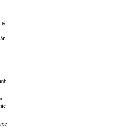
 lý
sản
hành
ác
các
ược