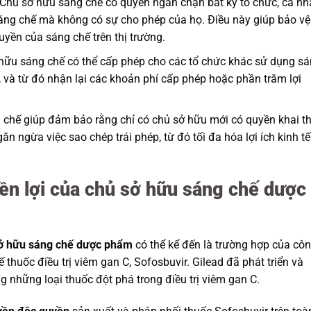
 Chủ sở hữu sáng chế có quyền ngăn chặn bất kỳ tổ chức, cá n
áng chế mà không có sự cho phép của họ. Điều này giúp bảo vệ
uyền của sáng chế trên thị trường.
 hữu sáng chế có thể cấp phép cho các tổ chức khác sử dụng s
 và từ đó nhận lại các khoản phí cấp phép hoặc phần trăm lợi
 chế giúp đảm bảo rằng chỉ có chủ sở hữu mới có quyền khai t
ăn ngừa việc sao chép trái phép, từ đó tối đa hóa lợi ích kinh tế
yền lợi của chủ sở hữu sáng chế dược
sở hữu sáng chế dược phẩm
có thể kể đến là trường hợp của cô
thuốc điều trị viêm gan C, Sofosbuvir. Gilead đã phát triển và
g những loại thuốc đột phá trong điều trị viêm gan C.