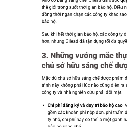
Nhờ có bằng sáng chế, Gilead đã được
qu
thế giới trong suốt thời gian bảo hộ. Điều 
đồng thời ngăn chặn các công ty khác sao 
bảo hộ.
Sau khi hết thời gian bảo hộ, các công ty 
hơn, nhưng Gilead đã tận dụng tối đa quyền
3. Những vướng mắc thực
chủ sở hữu sáng chế dư
Mặc dù chủ sở hữu sáng chế dược phẩm đư
trình này không phải lúc nào cũng diễn ra
công ty và nhà nghiên cứu phải đối mặt.
Chi phí đăng ký và duy trì bảo hộ cao
: 
gồm các khoản phí nộp đơn, phí thẩm đị
ty nhỏ, chi phí này có thể là một gánh 
bảo hộ sáng chế.