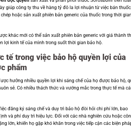
yền độc quyền
sản xuất và phân phối thuốc Sofosbuvir trên toà
này giúp công ty thu về hàng tỷ đô la lợi nhuận từ việc bán thuốc
chép hoặc sản xuất phiên bản generic của thuốc trong thời gia
dược khác mới có thể sản xuất phiên bản generic với giá thành t
 lợi kinh tế của mình trong suốt thời gian bảo hộ.
 tế trong việc bảo hộ quyền lợi của
ợc phẩm
ợc hưởng nhiều quyền lợi khi sáng chế của họ được bảo hộ, q
 suôn sẻ. Có nhiều thách thức và vướng mắc trong thực tế mà cá
Việc đăng ký sáng chế và duy trì bảo hộ đòi hỏi chi phí lớn, bao
nh và phí duy trì hiệu lực. Đối với các nhà nghiên cứu hoặc cô
nặng lớn, khiến họ gặp khó khăn trong việc tiếp cận các biện phá