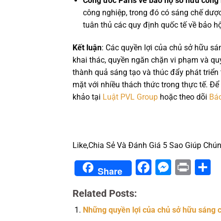
Công ước Paris về bảo hộ sở hữu công
công nghiệp, trong đó có sáng chế dượ
tuân thủ các quy định quốc tế về bảo hộ 
Kết luận
: Các quyền lợi của chủ sở hữu 
khai thác, quyền ngăn chặn vi phạm và quy
thành quả sáng tạo và thúc đẩy phát triển
mặt với nhiều thách thức trong thực tế. Đ
khảo tại
Luật PVL Group
hoặc theo dõi
Bá
Like,Chia Sẻ Và Đánh Giá 5 Sao Giúp Chún
Facebook
Messe
Prin
S
Share
Related Posts:
Những quyền lợi của chủ sở hữu sáng 