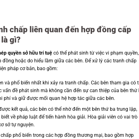
ranh chấp liên quan đến hợp đồng cấp
là gì?
ép quyền sở hữu trí tuệ
có thể phát sinh từ việc vi phạm quyền,
p đồng hoặc do hiểu lầm giữa các bên. Để xử lý các tranh chấp
iện pháp cơ bản, bao gồm:
n và phổ biến nhất khi xảy ra tranh chấp. Các bên tham gia có 
ác vấn đề phát sinh mà không cần đến sự can thiệp của bên thứ 
chi phí và giữ được mối quan hệ hợp tác giữa các bên.
ợc kết quả, các bên có thể nhờ đến một bên thứ ba trung lập,
iết về pháp luật để tiến hành hòa giải. Hòa giải viên có vai trò
cơ sở tự nguyện.
h chấp phổ biến trong các hợp đồng thương mại, bao gồm hợp