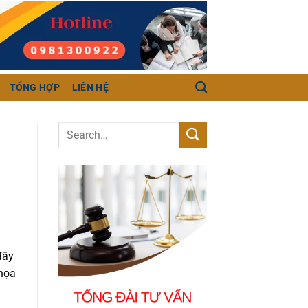
TỔNG HỢP
LIÊN HỆ
đây
 họa