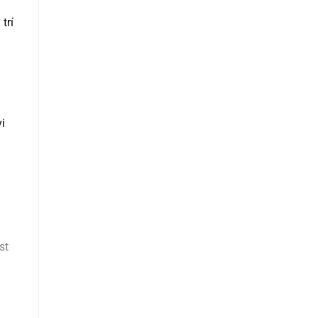
trí
g
i
st