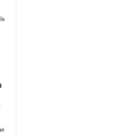
ĩa
n
í
an