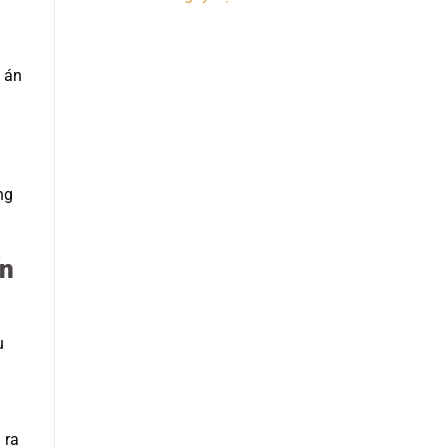
g án
ng
ến
u
 ra