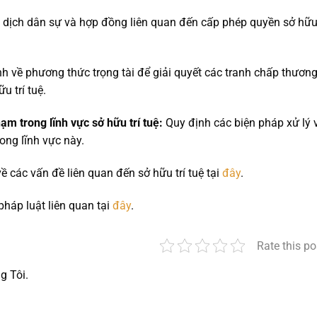
 dịch dân sự và hợp đồng liên quan đến cấp phép quyền sở hữu 
h về phương thức trọng tài để giải quyết các tranh chấp thươn
u trí tuệ.
m trong lĩnh vực sở hữu trí tuệ:
Quy định các biện pháp xử lý v
ong lĩnh vực này.
ề các vấn đề liên quan đến sở hữu trí tuệ tại
đây
.
háp luật liên quan tại
đây
.
Rate this po
g Tôi.
nger
t
hare