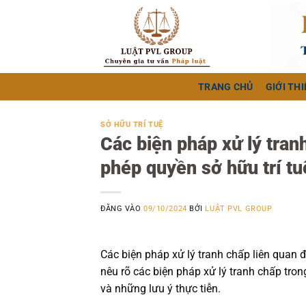
Bỏ
qua
nội
dung
TRANG CHỦ
GIỚI THI
SỞ HỮU TRÍ TUỆ
Các biện pháp xử lý tra
phép quyền sở hữu trí tuệ
ĐĂNG VÀO
09/10/2024
BỞI
LUẬT PVL GROUP
Các biện pháp xử lý tranh chấp liên quan 
nêu rõ các biện pháp xử lý tranh chấp tro
và những lưu ý thực tiễn.