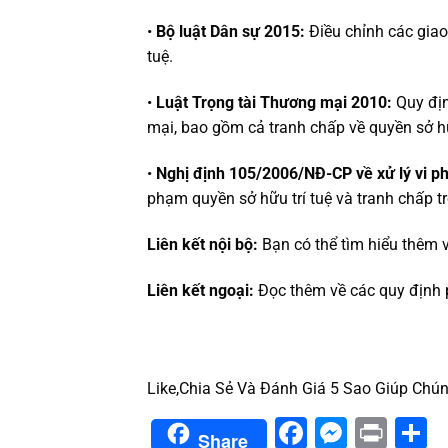
•
Bộ luật Dân sự 2015:
Điều chỉnh các giao
tuệ.
•
Luật Trọng tài Thương mại 2010:
Quy địn
mại, bao gồm cả tranh chấp về quyền sở hữ
•
Nghị định 105/2006/NĐ-CP về xử lý vi phạ
phạm quyền sở hữu trí tuệ và tranh chấp tr
Liên kết nội bộ:
Bạn có thể tìm hiểu thêm v
Liên kết ngoại:
Đọc thêm về các quy định p
Like,Chia Sẻ Và Đánh Giá 5 Sao Giúp Chún
Facebook
Messe
Prin
S
Share