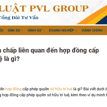
ỆU
DÂN SỰ
HÌNH SỰ
DOANH NGHIỆP
HÀNH CHÍNH
nh chấp liên quan đến hợp đồng cấp
 là gì?
đến
hợp đồng
cấp phép quyền
sở hữu trí tuệ
là gì? Bài viết dưới 
ng hợp đồng cấp phép quyền sở hữu trí tuệ, kèm theo ví dụ minh