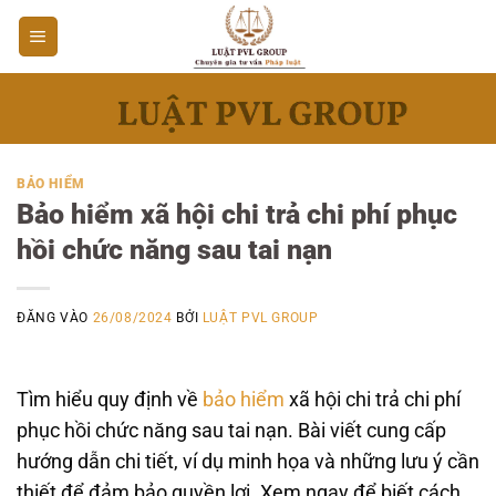
Bỏ
qua
nội
dung
BẢO HIỂM
Bảo hiểm xã hội chi trả chi phí phục
hồi chức năng sau tai nạn
ĐĂNG VÀO
26/08/2024
BỞI
LUẬT PVL GROUP
Tìm hiểu quy định về
bảo hiểm
xã hội chi trả chi phí
phục hồi chức năng sau tai nạn. Bài viết cung cấp
hướng dẫn chi tiết, ví dụ minh họa và những lưu ý cần
thiết để đảm bảo quyền lợi. Xem ngay để biết cách